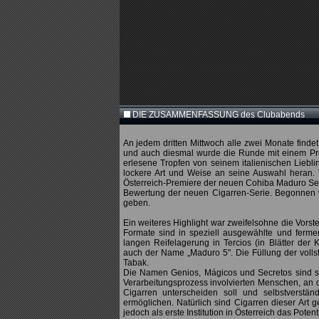
DIE ZUSAMMENFASSUNG des Clubabends
An jedem dritten Mittwoch alle zwei Monate find
und auch diesmal wurde die Runde mit einem Pro
erlesene Tropfen von seinem italienischen Liebl
lockere Art und Weise an seine Auswahl heran.
Österreich-Premiere der neuen Cohiba Maduro Seri
Bewertung der neuen Cigarren-Serie. Begonnen 
geben.
Ein weiteres Highlight war zweifelsohne die Vors
Formate sind in speziell ausgewählte und ferment
langen Reifelagerung in Tercios (in Blätter de
auch der Name „Maduro 5". Die Füllung der vollstä
Tabak.
Die Namen Genios, Mágicos und Secretos sind s
Verarbeitungsprozess involvierten Menschen, an
Cigarren unterscheiden soll und selbstverstä
ermöglichen. Natürlich sind Cigarren dieser Art g
jedoch als erste Institution in Österreich das Potent