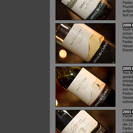
Farbe:
Frucht
aufgru
fast un
2006 
Auch v
schon 
Fischs
Farbe:
Heuaro
Randno
2005 
Aus 8
gestel
erfolg
Rotwei
von he
Farbe:
Gewürz
nehme
2001 
Passen
Colle
die 22
Farbe:
schöne