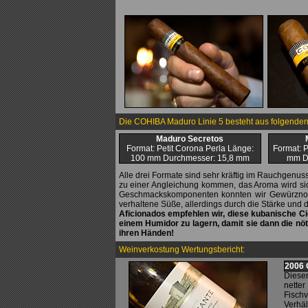
Die COHIBA Maduro Linie 5 besteht aus folgenden
Maduro Secretos
Format: Petit Corona Perla Länge:
Format: 
100 mm Durchmesser: 15,8 mm
mm D
Alle drei Formate sind sehr kräftig im Rauchgenus
zu einer Angleichung kommen, das Aroma wird sich 
Geschmackskomponenten konnten wir Gewürznote
verhaltene Süße, allerdings durch die Stärke und 
Aficionados empfehlen wir, diese kubanische Cig
einem Humidor zu lagern, damit sie dann die nöti
ihren Händen!
Weinverkostung Wertungsbericht:
2006 
Dieser
netter
Fischv
Verhäl