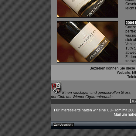
Geschm
leicht
2004
Ganze 
perfek
würzi
sich a
Vanill
15% Sa
abwech
Zedern
trocke
Beziehen können Sie diese 
Website: ht
Telef
Einen rauchigen und genussvollen Gruss,
der Club der Wiener Cigarrenfreunde.
Tex
Für Interessierte halten wir eine CD-Rom mit 200
Mail um näher
Zur Übersicht