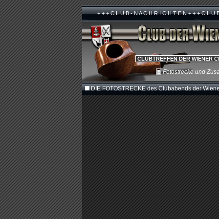
+ + + C L U B - N A C H R I C H T E N + + + C L U 
CLUBTREFFEN DER WIENER C
Fotostrecke und Zu
DIE FOTOSTRECKE des Clubabends der Wiener