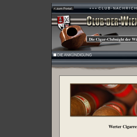
+ + + C L U B - N A C H R I C H T E N
< zum Portal
Die Cigar-Clubnight der Wi
DIE ANKÜNDIGUNG
Werter Cigarre