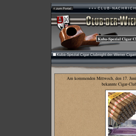
+ + + C L U B - N A C H R I C H T E N
< zum Portal
Kuba-Spezial Cigar C
Kuba-Spezial Cigar Clubnight der Wiener Cigar
Am kommenden Mittwoch, den 17. Juni ab
bekannte Cigar-Clu