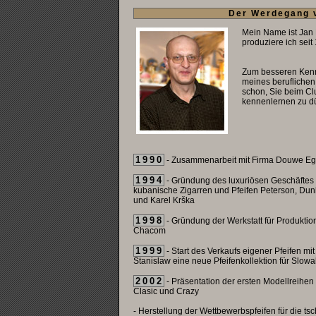
Der Werdegang 
Mein Name ist Jan 
produziere ich seit
Zum besseren Kenne
meines beruflichen
schon, Sie beim C
kennenlernen zu dü
1990
- Zusammenarbeit mit Firma Douwe Egb
1994
- Gründung des luxuriösen Geschäftes B
kubanische Zigarren und Pfeifen Peterson, Dunhi
und Karel Krška
1998
- Gründung der Werkstatt für Produktion
Chacom
1999
- Start des Verkaufs eigener Pfeifen m
Stanislaw eine neue Pfeifenkollektion für Slow
2002
- Präsentation der ersten Modellreihen 
Clasic und Crazy
- Herstellung der Wettbewerbspfeifen für die ts