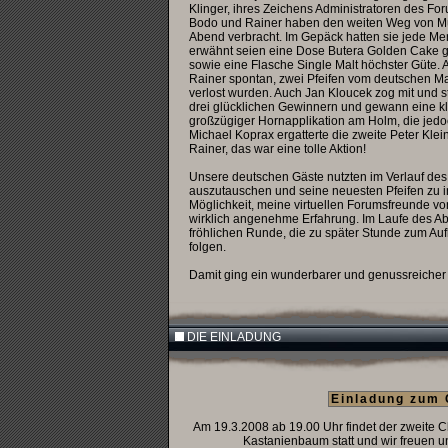
Klinger, ihres Zeichens Administratoren des Fo
Bodo und Rainer haben den weiten Weg von Mü
Abend verbracht. Im Gepäck hatten sie jede Me
erwähnt seien eine Dose Butera Golden Cake geb
sowie eine Flasche Single Malt höchster Güte. 
Rainer spontan, zwei Pfeifen vom deutschen Ma
verlost wurden. Auch Jan Kloucek zog mit und ste
drei glücklichen Gewinnern und gewann eine k
großzügiger Hornapplikation am Holm, die jedo
Michael Koprax ergatterte die zweite Peter Klein
Rainer, das war eine tolle Aktion!
Unsere deutschen Gäste nutzten im Verlauf des
auszutauschen und seine neuesten Pfeifen zu i
Möglichkeit, meine virtuellen Forumsfreunde v
wirklich angenehme Erfahrung. Im Laufe des 
fröhlichen Runde, die zu später Stunde zum Au
folgen.
Damit ging ein wunderbarer und genussreicher 
DIE EINLADUNG
Einladung zum 
Am 19.3.2008 ab 19.00 Uhr findet der zweite 
Kastanienbaum statt und wir freuen u