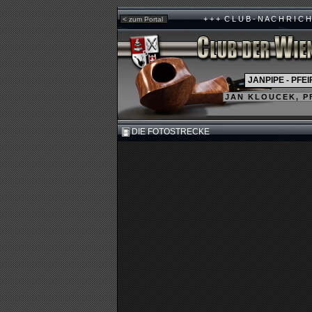
+ + + C L U B - N A C H R I C H T E N
< zum Portal
JANPIPE - PF
JAN KLOUCEK, P
DIE FOTOSTRECKE