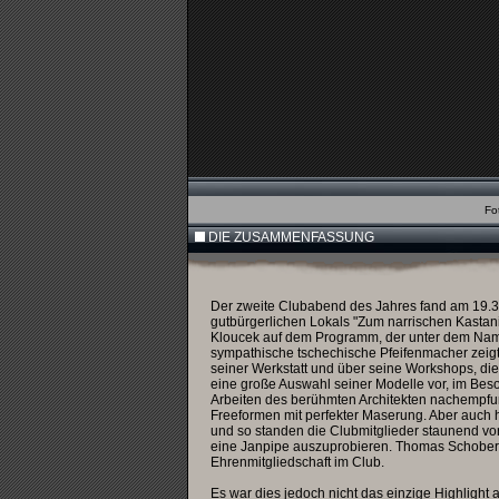
Fo
DIE ZUSAMMENFASSUNG
Der zweite Clubabend des Jahres fand am 19.
gutbürgerlichen Lokals "Zum narrischen Kastan
Kloucek auf dem Programm, der unter dem Namen 
sympathische tschechische Pfeifenmacher zeigt
seiner Werkstatt und über seine Workshops, die
eine große Auswahl seiner Modelle vor, im Bes
Arbeiten des berühmten Architekten nachempfun
Freeformen mit perfekter Maserung. Aber auch 
und so standen die Clubmitglieder staunend vor
eine Janpipe auszuprobieren. Thomas Schober ü
Ehrenmitgliedschaft im Club.
Es war dies jedoch nicht das einzige Highlight