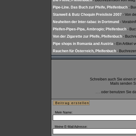
Die Pfeife, Pfeifenbuch
- Buchrezension von Mag.
Pipe-Line. Das Buch zur Pfeife, Pfeifenbuch
- Bu
Stanwell & Butz Choquin Preisliste 2007
- Von de
Neuheiten der Inter-tabac in Dortmund
- Vorabin
Pfeifen-Pipes-Pipa, Ambrogio; Pfeifenbuch
- Buc
Von der Zigarette zur Pfeife, Pfeifenbuch
- Buchr
Pipe shops in Romania and Austria
- Ein Artikel
Rauchen für Österreich, Pfeifenbuch
- Buchrezen
Schreiben auch Sie einen in
Mails senden Si
. . . oder benutzen Sie 
Beitrag erstellen
Mein Name:
Meine E-Mail Adresse: