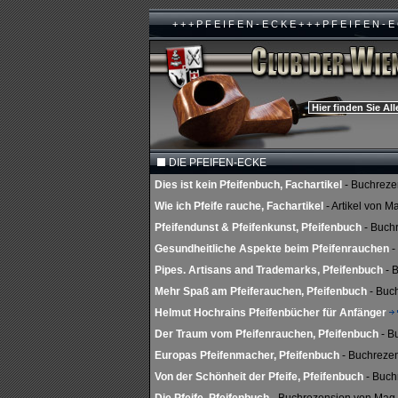
+ + + P F E I F E N - E C K E + + + P F E I F E N - E
Hier finden Sie Al
DIE PFEIFEN-ECKE
Dies ist kein Pfeifenbuch, Fachartikel
- Buchreze
Wie ich Pfeife rauche, Fachartikel
- Artikel von 
Pfeifendunst & Pfeifenkunst, Pfeifenbuch
- Buch
Gesundheitliche Aspekte beim Pfeifenrauchen
-
Pipes. Artisans and Trademarks, Pfeifenbuch
- 
Mehr Spaß am Pfeiferauchen, Pfeifenbuch
- Buc
Helmut Hochrains Pfeifenbücher für Anfänger
Der Traum vom Pfeifenrauchen, Pfeifenbuch
- B
Europas Pfeifenmacher, Pfeifenbuch
- Buchrezen
Von der Schönheit der Pfeife, Pfeifenbuch
- Buch